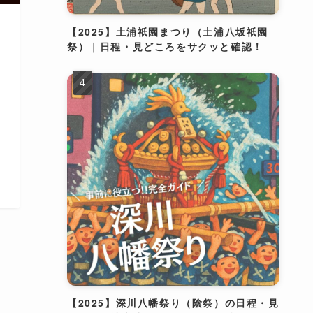
【2025】土浦祇園まつり（土浦八坂祇園
祭）｜日程・見どころをサクッと確認！
【2025】深川八幡祭り（陰祭）の日程・見