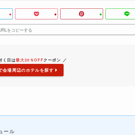
URLをコピーする
が付く日は
最大20％OFF
クーポン ／
で会場周辺のホテルを探す
ュール