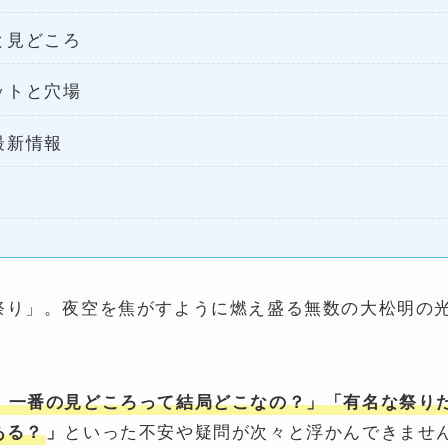
と見どころ
ットと穴場
最新情報
祭り」。夜空を焦がすように燃え盛る無数の大松明の
、一番の見どころって結局どこなの？」「有名な祭り
といった不安や疑問が次々と浮かんできませ
ある？
」