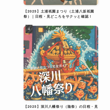
【2025】土浦祇園まつり（土浦八坂祇園
祭）｜日程・見どころをサクッと確認！
【2025】深川八幡祭り（陰祭）の日程・見