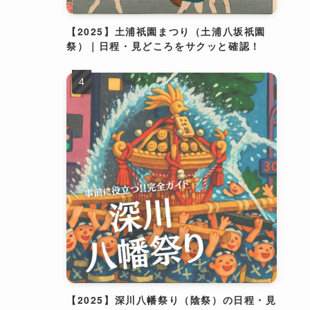
【2025】土浦祇園まつり（土浦八坂祇園
祭）｜日程・見どころをサクッと確認！
【2025】深川八幡祭り（陰祭）の日程・見