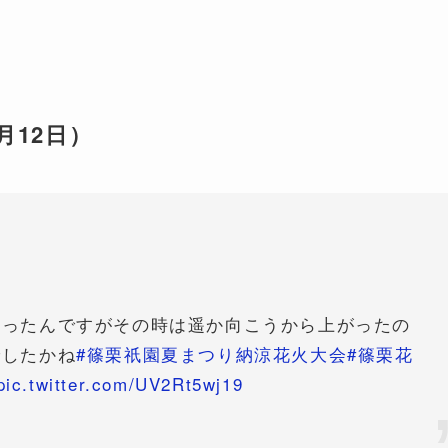
月12日）
あったんですがその時は遥か向こうから上がったの
でしたかね
#篠栗祇園夏まつり納涼花火大会
#篠栗花
pic.twitter.com/UV2Rt5wj19