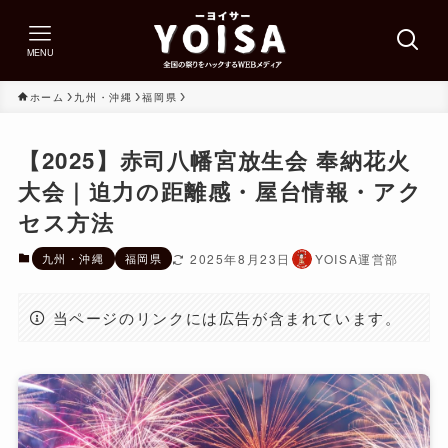
MENU
ホーム
九州・沖縄
福岡県
【2025】赤司八幡宮放生会 奉納花火
大会｜迫力の距離感・屋台情報・アク
セス方法
九州・沖縄
福岡県
2025年8月23日
YOISA運営部
当ページのリンクには広告が含まれています。